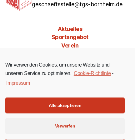
geschaeftsstelle@tgs-bornheim.de
Aktuelles
Sportangebot
Verein
Mitgliedschaft
Jobs & Co
Wir verwenden Cookies, um unsere Website und
Kontakt
unseren Service zu optimieren.
Cookie-Richtlinie
-
Impressum
Facebook
Instagram
YouTube
Alle akzeptieren
Impressum
Verwerfen
Datenschutz