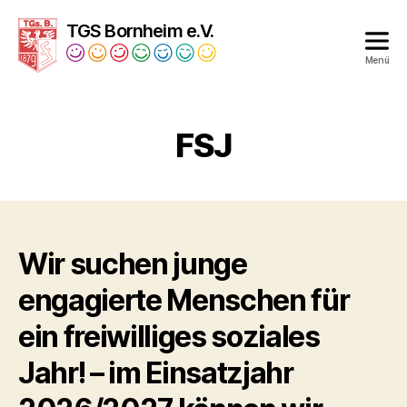
TGS Bornheim e.V.
Menü
Turngesellschaft
Bornheim
1879
FSJ
e.V.
Wir suchen junge
engagierte Menschen für
ein freiwilliges soziales
Jahr! – im Einsatzjahr