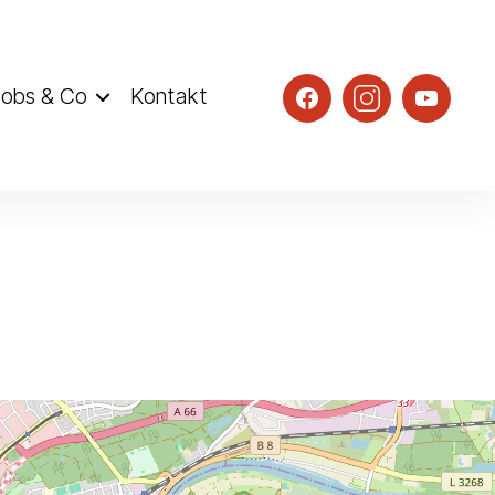
obs & Co
Kontakt
TGS@facebook
TGS@instagr
TGS@Y