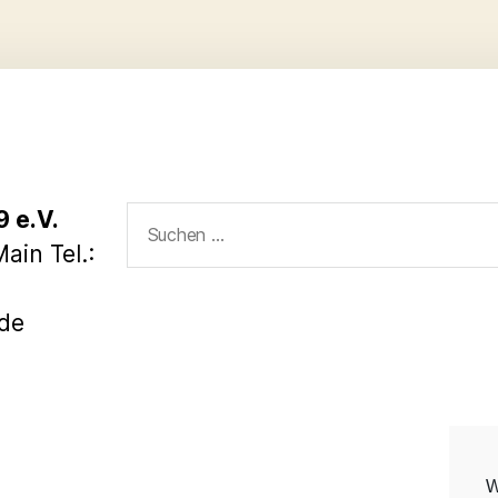
Suchen
 e.V.
nach:
ain Tel.:
.de
W