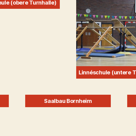
ule (obere Turnhalle)
Linnéschule (untere T
Saalbau Bornheim