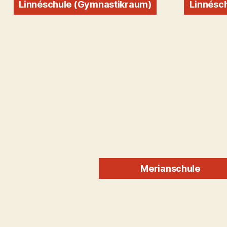
Linnéschule (Gymnastikraum)
Linnésch
Merianschule