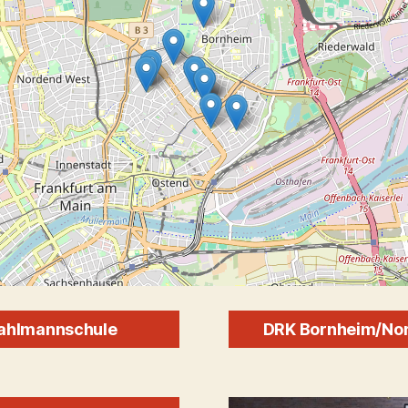
ahlmannschule
DRK Bornheim/No