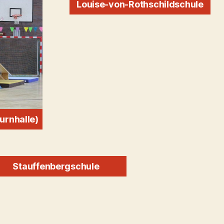
Louise-von-Rothschildschule
urnhalle)
Stauffenbergschule