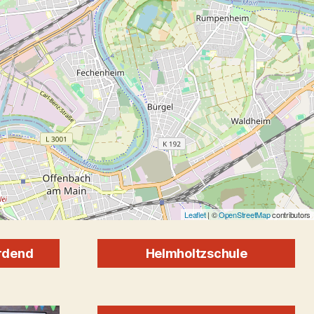
Leaflet
| ©
OpenStreetMap
contributors
rdend
Helmholtzschule