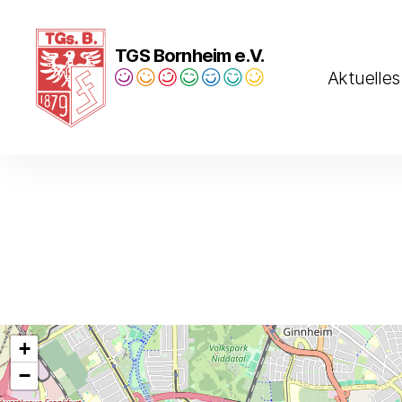
TGS Bornheim e.V.
Aktuelles
Turngesellschaft
Bornheim
1879
e.V.
+
−