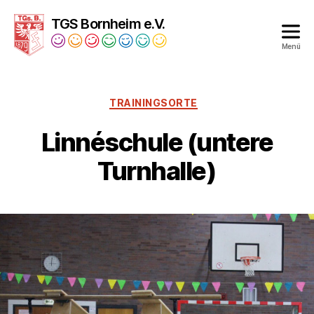
TGS Bornheim e.V.
Menü
Turngesellschaft
Bornheim
1879
TRAININGSORTE
e.V.
Linnéschule (untere
Turnhalle)