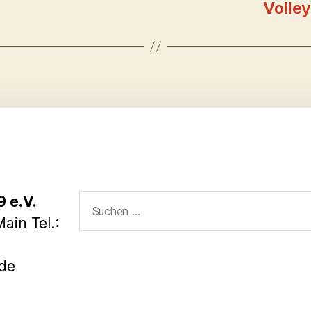
Volley
Suchen
 e.V.
nach:
ain Tel.:
.de