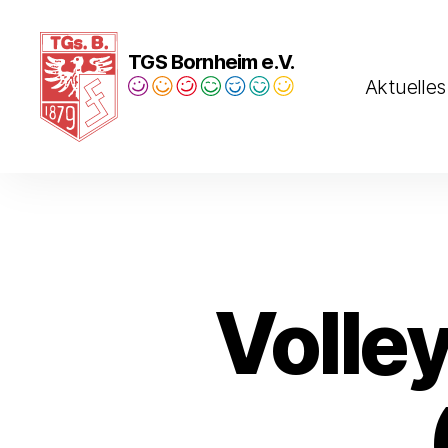
TGS Bornheim e.V.
Aktuelles
Turngesellschaft
Bornheim
1879
e.V.
Volle