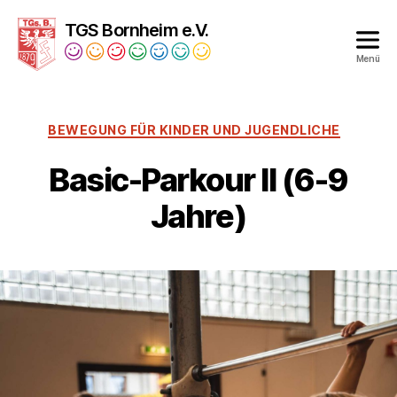
TGS Bornheim e.V.
Menü
Turngesellschaft
Bornheim
1879
BEWEGUNG FÜR KINDER UND JUGENDLICHE
e.V.
Basic-Parkour II (6-9
Jahre)