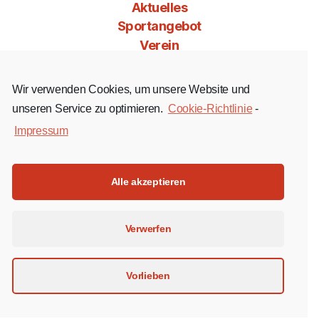
Aktuelles
Sportangebot
Verein
Mitgliedschaft
Jobs & Co
Wir verwenden Cookies, um unsere Website und
Kontakt
unseren Service zu optimieren.
Cookie-Richtlinie
-
Impressum
Facebook
Instagram
YouTube
Alle akzeptieren
Impressum
Verwerfen
Datenschutz
Cookie-Richtlinie (EU)
Vorlieben
© 2026 Turngesellschaft Bornheim 1879 e.V.