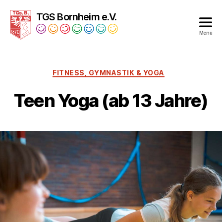
TGS Bornheim e.V.
Menü
Turngesellschaft
Bornheim
1879
FITNESS, GYMNASTIK & YOGA
e.V.
Teen Yoga (ab 13 Jahre)