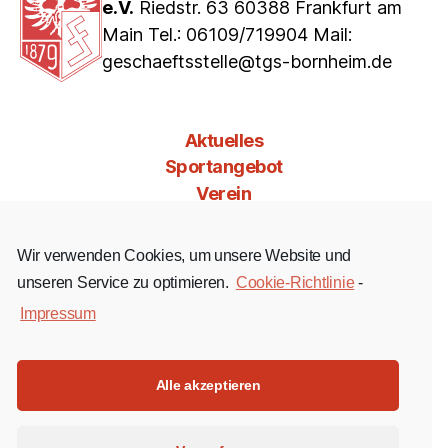
e.V.
Riedstr. 63 60388 Frankfurt am
Main Tel.: 06109/719904 Mail:
geschaeftsstelle@tgs-bornheim.de
Aktuelles
Sportangebot
Verein
Mitgliedschaft
Jobs & Co
Wir verwenden Cookies, um unsere Website und
Kontakt
unseren Service zu optimieren.
Cookie-Richtlinie
-
Impressum
Facebook
Instagram
YouTube
Alle akzeptieren
Impressum