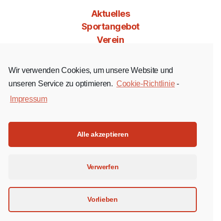
Aktuelles
Sportangebot
Verein
Mitgliedschaft
Jobs & Co
Wir verwenden Cookies, um unsere Website und
Kontakt
unseren Service zu optimieren.
Cookie-Richtlinie
-
Impressum
Facebook
Instagram
YouTube
Alle akzeptieren
Impressum
Verwerfen
Datenschutz
Cookie-Richtlinie (EU)
Vorlieben
© 2026 Turngesellschaft Bornheim 1879 e.V.