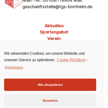
Main Tel.: 06109/719904 Mail:
geschaeftsstelle@tgs-bornheim.de
Aktuelles
Sportangebot
Verein
Mitgliedschaft
Jobs & Co
Wir verwenden Cookies, um unsere Website und
Kontakt
unseren Service zu optimieren.
Cookie-Richtlinie
-
Impressum
Facebook
Instagram
YouTube
Alle akzeptieren
Impressum
Verwerfen
Datenschutz