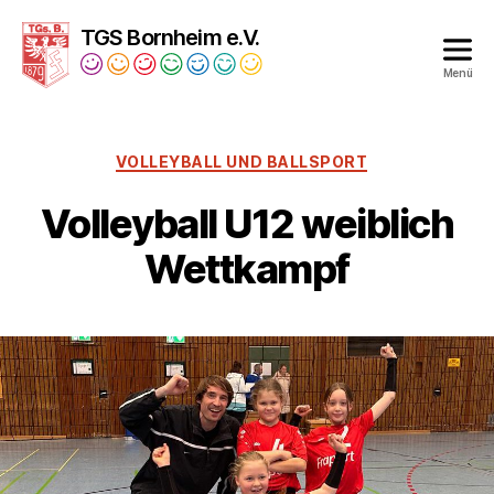
TGS Bornheim e.V.
Menü
Turngesellschaft
Bornheim
1879
VOLLEYBALL UND BALLSPORT
e.V.
Volleyball U12 weiblich
Wettkampf