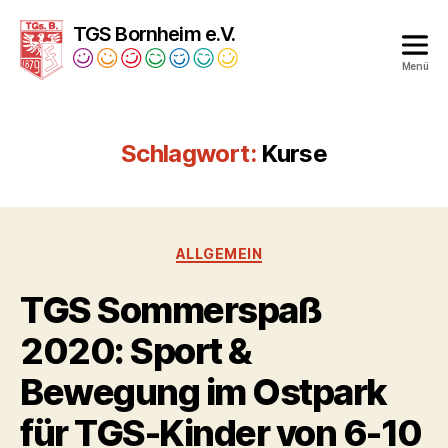
TGS Bornheim e.V.
Menü
Turngesellschaft
Bornheim
1879
Schlagwort:
Kurse
e.V.
Kategorien
ALLGEMEIN
TGS Sommerspaß
2020: Sport &
Bewegung im Ostpark
für TGS-Kinder von 6-10