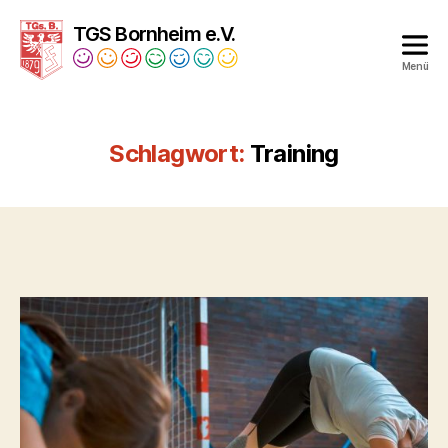
TGS Bornheim e.V.
Menü
Turngesellschaft
Bornheim
1879
Schlagwort:
Training
e.V.