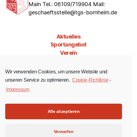
Main Tel.: 06109/719904 Mail:
geschaeftsstelle@tgs-bornheim.de
Aktuelles
Sportangebot
Verein
Mitgliedschaft
Jobs & Co
Wir verwenden Cookies, um unsere Website und
Kontakt
unseren Service zu optimieren.
Cookie-Richtlinie
-
Impressum
Facebook
Instagram
YouTube
Alle akzeptieren
Impressum
Verwerfen