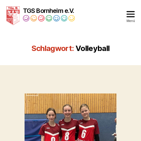
TGS Bornheim e.V.
Menü
Turngesellschaft
Bornheim
1879
Schlagwort:
Volleyball
e.V.