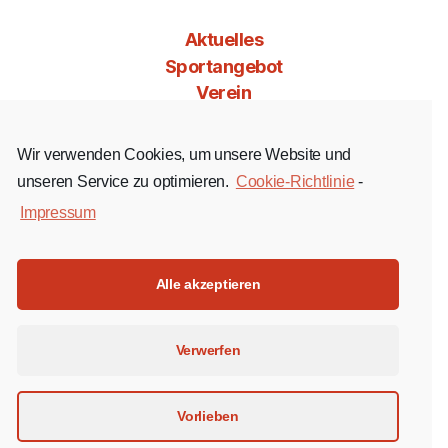
Aktuelles
Sportangebot
Verein
Mitgliedschaft
Jobs & Co
Wir verwenden Cookies, um unsere Website und
Kontakt
unseren Service zu optimieren.
Cookie-Richtlinie
-
Impressum
Facebook
Instagram
YouTube
Alle akzeptieren
Impressum
Verwerfen
Datenschutz
Cookie-Richtlinie (EU)
Vorlieben