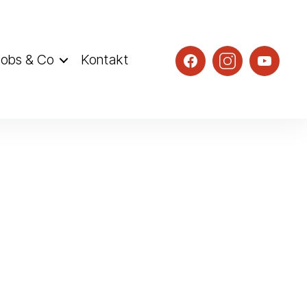
obs & Co
Kontakt
TGS@facebook
TGS@instagr
TGS@Y