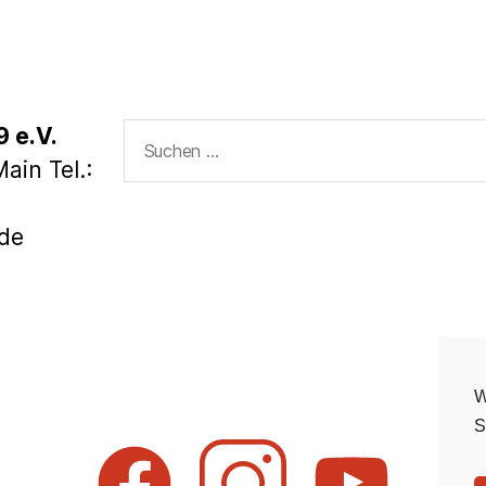
Suchen
 e.V.
nach:
ain Tel.:
.de
W
S