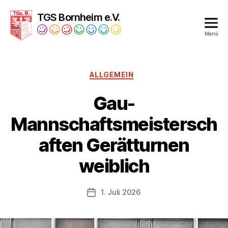
TGS Bornheim e.V.
Menü
Turngesellschaft
Bornheim
1879
Kategorien
ALLGEMEIN
e.V.
Gau-
Mannschaftsmeistersch
aften Gerätturnen
weiblich
1. Juli 2026
Veröffentlichungsdatum