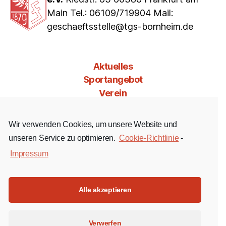
Main Tel.: 06109/719904 Mail:
geschaeftsstelle@tgs-bornheim.de
Aktuelles
Sportangebot
Verein
Mitgliedschaft
Jobs & Co
Wir verwenden Cookies, um unsere Website und
Kontakt
unseren Service zu optimieren.
Cookie-Richtlinie
-
Impressum
Facebook
Instagram
YouTube
Alle akzeptieren
Impressum
Verwerfen