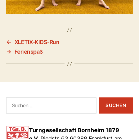
←
XLETIX-KIDS-Run
→
Ferienspaß
Suchen
nach:
Turngesellschaft Bornheim 1879
e.V.
Riedstr. 63 60388 Frankfurt am