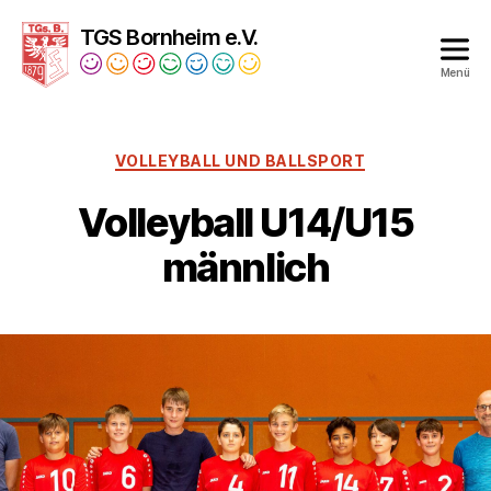
TGS Bornheim e.V.
Menü
Turngesellschaft
Bornheim
1879
VOLLEYBALL UND BALLSPORT
e.V.
Volleyball U14/U15
männlich