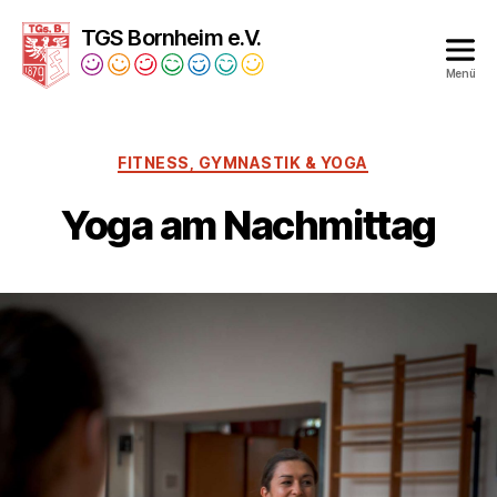
TGS Bornheim e.V.
Menü
Turngesellschaft
Bornheim
1879
FITNESS, GYMNASTIK & YOGA
e.V.
Yoga am Nachmittag