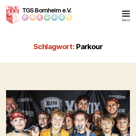
TGS Bornheim e.V.
Menü
Turngesellschaft
Bornheim
1879
Schlagwort:
Parkour
e.V.