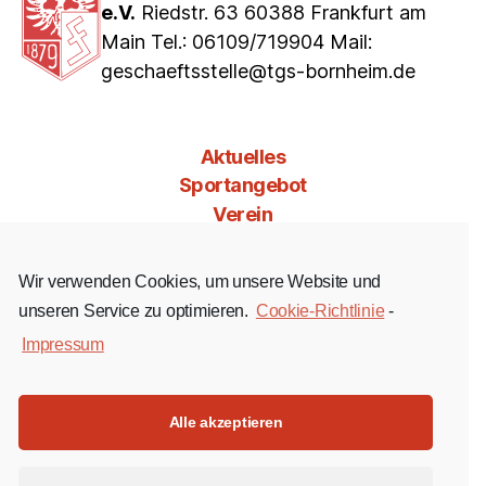
e.V.
Riedstr. 63 60388 Frankfurt am
Main Tel.: 06109/719904 Mail:
geschaeftsstelle@tgs-bornheim.de
Aktuelles
Sportangebot
Verein
Mitgliedschaft
Jobs & Co
Wir verwenden Cookies, um unsere Website und
Kontakt
unseren Service zu optimieren.
Cookie-Richtlinie
-
Impressum
Facebook
Instagram
YouTube
Alle akzeptieren
Impressum