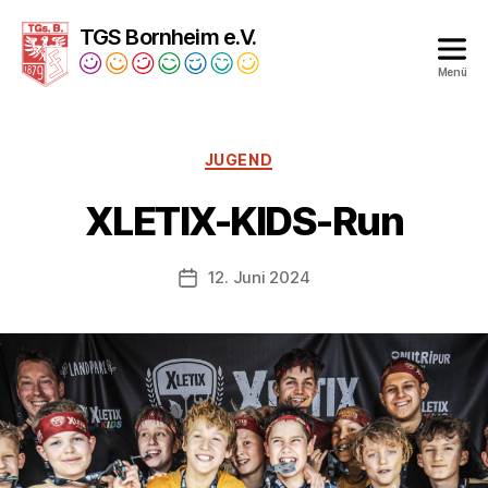
TGS Bornheim e.V.
Menü
Turngesellschaft
Bornheim
1879
Kategorien
JUGEND
e.V.
XLETIX-KIDS-Run
12. Juni 2024
Veröffentlichungsdatum