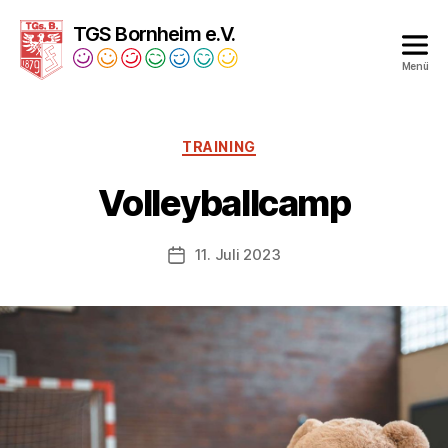
TGS Bornheim e.V.
Menü
Turngesellschaft
Bornheim
1879
Kategorien
TRAINING
e.V.
Volleyballcamp
11. Juli 2023
Veröffentlichungsdatum