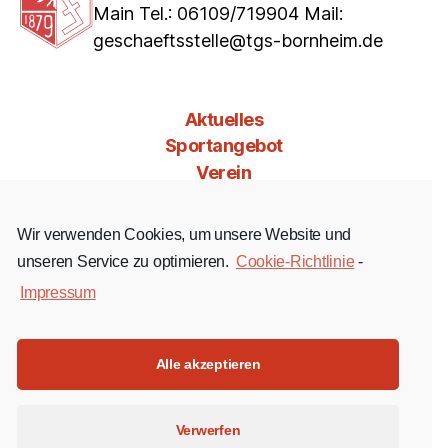
Main Tel.: 06109/719904 Mail:
geschaeftsstelle@tgs-bornheim.de
Aktuelles
Sportangebot
Verein
Mitgliedschaft
Jobs & Co
Wir verwenden Cookies, um unsere Website und
Kontakt
unseren Service zu optimieren.
Cookie-Richtlinie
-
Impressum
Facebook
Instagram
YouTube
Alle akzeptieren
Impressum
Verwerfen