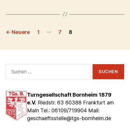
Seitennummerierung
…
←
Neuere
1
7
8
der
Beiträge
Suchen
nach:
Turngesellschaft Bornheim 1879
e.V.
Riedstr. 63 60388 Frankfurt am
Main Tel.: 06109/719904 Mail:
geschaeftsstelle@tgs-bornheim.de