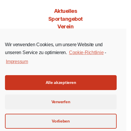
Aktuelles
Sportangebot
Verein
Mitgliedschaft
Jobs & Co
Wir verwenden Cookies, um unsere Website und
Kontakt
unseren Service zu optimieren.
Cookie-Richtlinie
-
Impressum
Facebook
Instagram
YouTube
Alle akzeptieren
Impressum
Verwerfen
Datenschutz
Cookie-Richtlinie (EU)
Vorlieben
© 2026 Turngesellschaft Bornheim 1879 e.V.