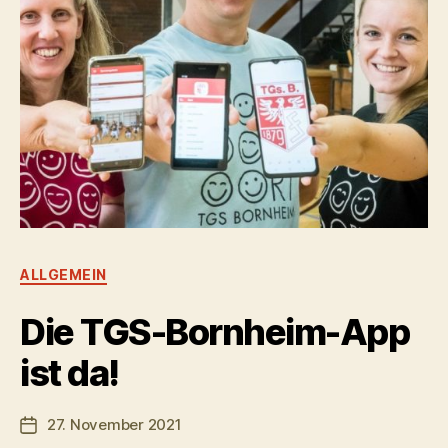
Kategorien
ALLGEMEIN
Die TGS-Bornheim-App
ist da!
27. November 2021
Veröffentlichungsdatum