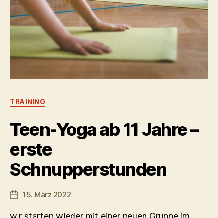
Kategorien
TRAINING
Teen-Yoga ab 11 Jahre –
erste
Schnupperstunden
15. März 2022
Veröffentlichungsdatum
wir starten wieder mit einer neuen Gruppe im